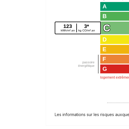
A
B
C
123
3*
kWh/m².an
kg CO/m².an
D
E
F
G
logement extrême