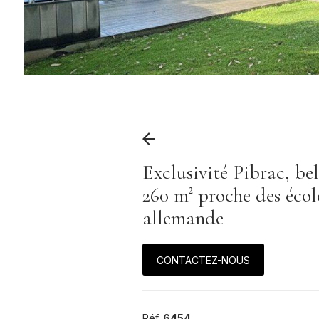
Exclusivité Pibrac, be
260 m² proche des école
allemande
CONTACTEZ-NOUS
Réf.
6454