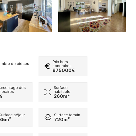
Prix hors
mbre de pièces
honoraires
875000€
urcentage des
Surface
noraires
habitable
%
260m²
Surface séjour
Surface terrain
85m²
720m²