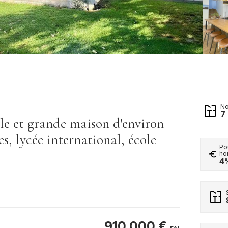
No
7
lle et grande maison d'environ
s, lycée international, école
Po
ho
4
910 000 €