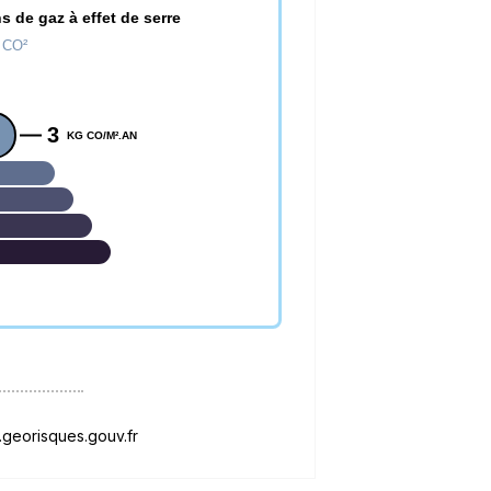
s de gaz à effet de serre
e CO²
3
KG CO/M².AN
georisques.gouv.fr