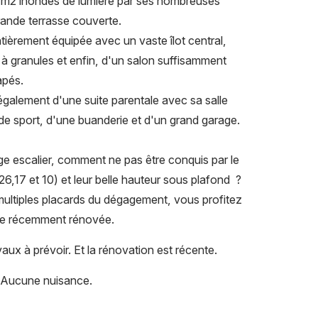
85 m2 inondés de lumière par ses nombreuses
rande terrasse couverte.
tièrement équipée avec un vaste îlot central,
à granules et enfin, d'un salon suffisamment
apés.
galement d'une suite parentale avec sa salle
de sport, d'une buanderie et d'un grand garage.
rge escalier, comment ne pas être conquis par le
,17 et 10) et leur belle hauteur sous plafond ?
multiples placards du dégagement, vous profitez
he récemment rénovée.
aux à prévoir. Et la rénovation est récente.
. Aucune nuisance.