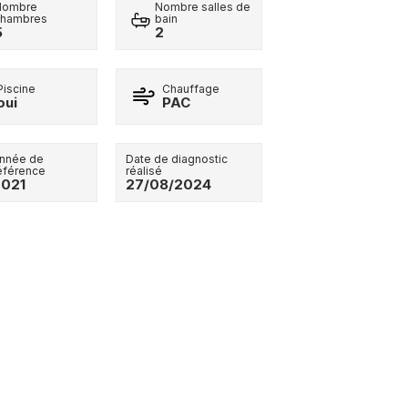
Nombre
Nombre salles de
chambres
bain
5
2
Piscine
Chauffage
oui
PAC
nnée de
Date de diagnostic
éférence
réalisé
2021
27/08/2024